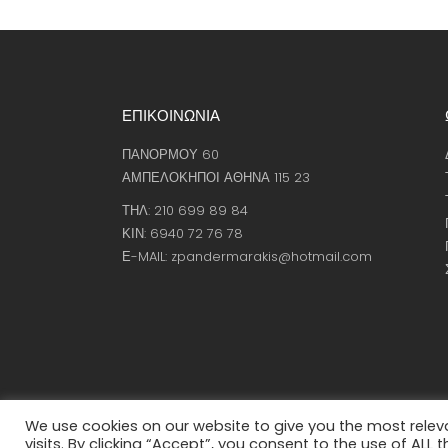
ΕΠΙΚΟΙΝΩΝΙΑ
ΠΑΝΟΡΜΟΥ 60
ΑΜΠΕΛΟΚΗΠΟΙ ΑΘΗΝΑ 115 23
ΤΗΛ: 210 699 89 84
ΚΙΝ: 6940 72 76 78
Ε-MAIL: zpandermarakis@hotmail.com
We use cookies on our website to give you the most rele
visits. By clicking “Accept”, you consent to the use of ALL t