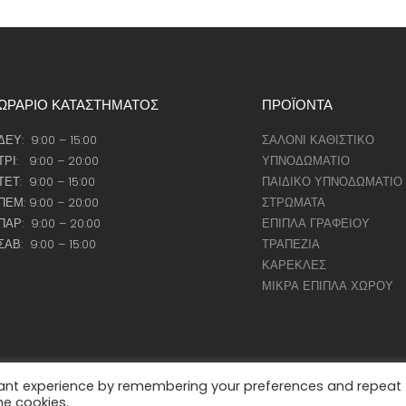
ΩΡΑΡΙΟ ΚΑΤΑΣΤΗΜΑΤΟΣ
ΠΡΟΪΟΝΤΑ
ΔΕΥ: 9:00 – 15:00
ΣΑΛΟΝΙ ΚΑΘΙΣΤΙΚΟ
ΤΡΙ: 9:00 – 20:00
ΥΠΝΟΔΩΜΑΤΙΟ
ΤΕΤ: 9:00 – 15:00
ΠΑΙΔΙΚΟ ΥΠΝΟΔΩΜΑΤΙΟ
ΠΕΜ: 9:00 – 20:00
ΣΤΡΩΜΑΤΑ
ΠΑΡ: 9:00 – 20:00
ΕΠΙΠΛΑ ΓΡΑΦΕΙΟΥ
ΣΑΒ: 9:00 – 15:00
ΤΡΑΠΕΖΙΑ
ΚΑΡΕΚΛΕΣ
ΜΙΚΡΑ ΕΠΙΠΛΑ ΧΩΡΟΥ
vant experience by remembering your preferences and repeat
Copyright
he cookies.