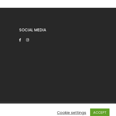
SOCIAL MEDIA
Cookie settings
ACCEPT
 © Z.Pandermarakis 2021 – Powered by
WebInSite