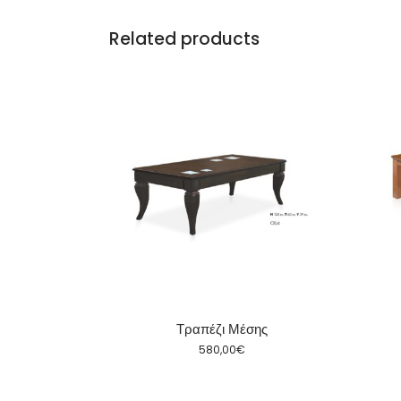
Related products
σης
Τραπέζι Μέσης
580,00
€