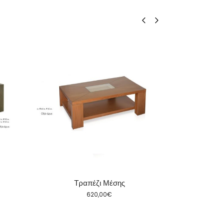
Τραπέζι Μέσης
Τρ
620,00
€