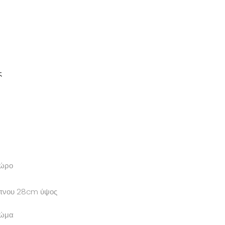
ς
χώρο
ύπνου 28cm ύψος
ρώμα