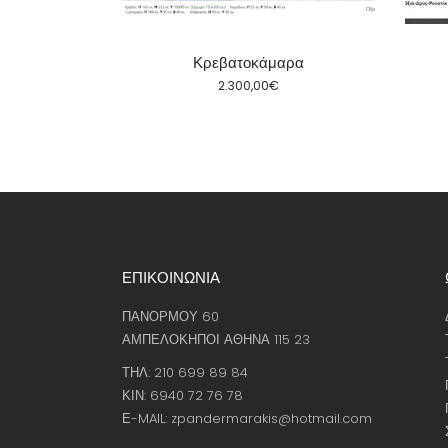
αρα
Κρεβατοκάμαρα
2.300,00
€
ΕΠΙΚΟΙΝΩΝΙΑ
ΠΑΝΟΡΜΟΥ 60
ΑΜΠΕΛΟΚΗΠΟΙ ΑΘΗΝΑ 115 23
ΤΗΛ: 210 699 89 84
ΚΙΝ: 6940 72 76 78
Ε-MAIL: zpandermarakis@hotmail.com