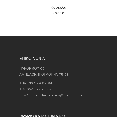
Καρέκλα
40,00
€
ΕΠΙΚΟΙΝΩΝΙΑ
ΠΑΝΟΡΜΟΥ 60
ΑΜΠΕΛΟΚΗΠΟΙ ΑΘΗΝΑ 115 23
ΤΗΛ: 210 699 89 84
ΚΙΝ: 6940 72 76 78
Ε-MAIL: zpandermarakis@hotmail.com
ΩΡΑΡΙΟ ΚΑΤΑΣΤΗΜΑΤΟΣ