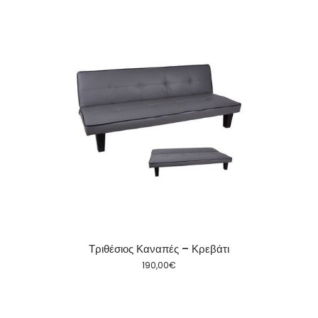
Τριθέσιος Καναπές – Κρεβάτι
Κανα
190,00
€