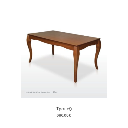
Τραπέζι
680,00
€