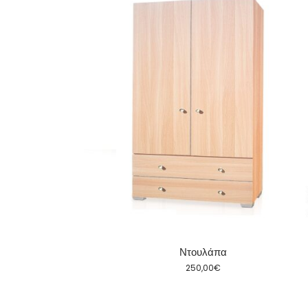
Ντουλάπα
250,00
€